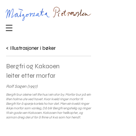
< Illustrasjoner i bøker
Bergfri og Kakaoen
leiter etter morfar
Rolf Sagen (1997)
Bergfri bur aleine i eit lite hus i ein stor by. Morfar bur på ein
liten holme ute ved havet. Kvar kveld ringer morfar til
Bergfri for å spørje korleis ho har det. Men ein kveld ringer
ikkje morfar som vanleg, Då blir Bergfri engstelig og ringer
til sin gode ven Kakaoen. Kakaoen har helikopter, og
saman dreg dei ut for å finne ut kva som har hendt.