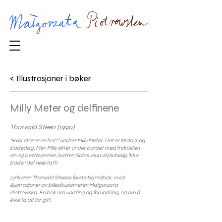
< Illustrasjoner i bøker
Milly Meter og delfinene
Thorvald Steen (1990)
"Hvor stor er en hai?" undrer Milly Meter. Det er lørdag, og
badedag. Men Milly sitter under bordet med frokosten
sin og bestevennen, katten Sofus. Hun vil plutselig ikke
bade i det hele tatt!
Lyrikeren Thorvald Steens første barnebok, med
illustrasjoner av billedkunstneren Malgorzata
Piotrowska. En bok om undring og forundring, og om å
ikke ta alt for gitt.